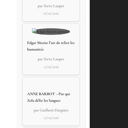
par Steve Lauper
16/06/2026
Edgar Morin: l’art de relier les
humanités
par Steve Lauper
12/06/2026
ANNE BARBOT – Par qui
Zola délie les langues
par Guilhem Dargnies
19/03/2026