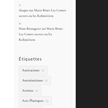
slauper
sur
Marie Binet-Les Contes
secrets ou les Rohmériens
Hans Bronsgeest
sur
Marie Binet-
Les Contes secrets ou les
Rohmériens
Étiquettes
Antiracisme
(1)
Antisémitisme
(1)
Artistes
(3)
Arts Plastiques
(3)