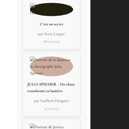
C’est un secret
par Steve Lauper
08/04/2025
JULIA SPIESSER – Du chaos
transformé en lumière
par Guilhem Dargnies
31/03/2025