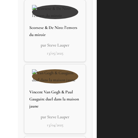
Scorsese & De Niro: l’envers
du miroir
par Steve Lauper
13/05/2025
Vincent Van Gogh & Paul
Gauguin: duel dans la maison
jaune
par Steve Lauper
13/04/2025