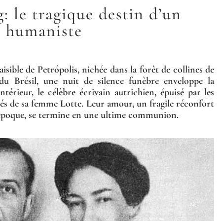
: le tragique destin d’un
humaniste
paisible de Petrópolis, nichée dans la forêt de collines de
du Brésil, une nuit de silence funèbre enveloppe la
térieur, le célèbre écrivain autrichien, épuisé par les
és de sa femme Lotte. Leur amour, un fragile réconfort
l’époque, se termine en une ultime communion.