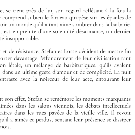
, se tient près de lui, son regard reflétant à la fois la
le comprend si bien le fardeau qui pèse sur les épaules de
voir un monde qu’il a tant aimé sombrer dans la barbarie.
e, est empreinte d’une solennité désarmante, un dernier
ité insupportable.
 et de résistance, Stefan et Lotte décident de mettre fin
porter davantage l’effondrement de leur civilisation tant
on létale, un mélange de barbituriques, qu’ils avalent
s dans un ultime geste d’amour et de complicité. La nuit
contraste avec la noirceur de leur acte, entourant leur
ent son effet, Stefan se remémore les moments marquants
nimées dans les salons viennois, les débats intellectuels
ires dans les rues pavées de la vieille ville. Il revoit
u’il a aimés et perdus, sentant leur présence se dissiper
nois.