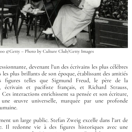
 1900 ©Getty – Photo by Culture Club/Getty Images
ssionnante, devenant l’un des écrivains les plus célèbres
s les plus brillants de son époque, établissant des amitiés
es figures telles que Sigmund Freud, le père de la
 écrivain et pacifiste français, et Richard Strauss,
es interactions enrichissent sa pensée et son écriture,
 une œuvre universelle, marquée par une profonde
humaine.
ent un large public. Stefan Zweig excelle dans l’art de
e. Il redonne vie à des figures historiques avec une