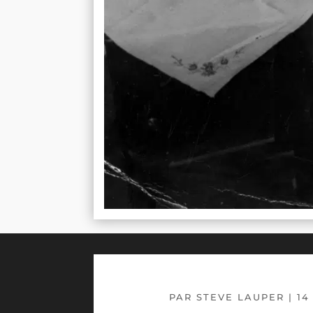
PAR
STEVE LAUPER
|
14