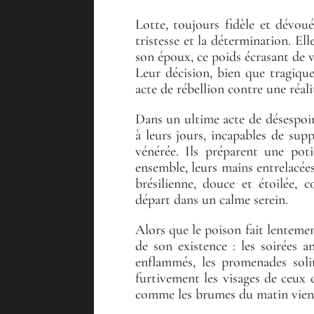
Lotte, toujours fidèle et dévouée
tristesse et la détermination. El
son époux, ce poids écrasant de 
Leur décision, bien que tragiqu
acte de rébellion contre une réal
Dans un ultime acte de désespoir
à leurs jours, incapables de sup
vénérée. Ils préparent une poti
ensemble, leurs mains entrelacée
brésilienne, douce et étoilée, 
départ dans un calme serein.
Alors que le poison fait lentem
de son existence : les soirées a
enflammés, les promenades solita
furtivement les visages de ceux q
comme les brumes du matin vien