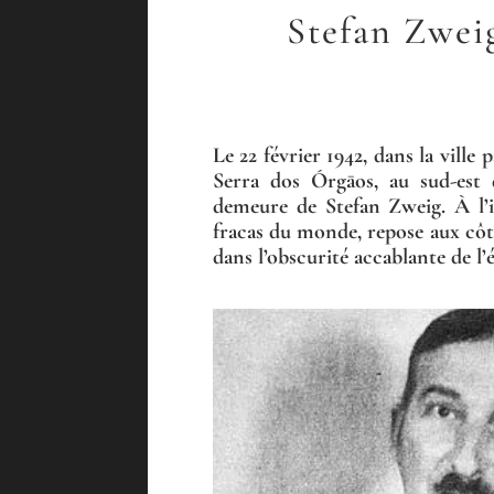
Stefan Zweig
Le 22 février 1942, dans la ville 
Serra dos Órgāos, au sud-est 
demeure de Stefan Zweig. À l’in
fracas du monde, repose aux côt
dans l’obscurité accablante de 