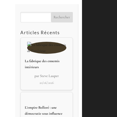
Rechercher
Articles Récents
La fabrique des ennemis
intérieurs
par Steve Lauper
20/06/2026
L’empire Bolloré : une
démocratie sous influence