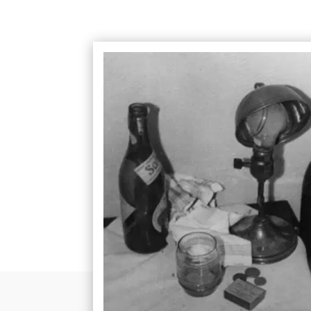
HUMANITÉ(S)
|
UNE CULTURE

DE LA
c
RENCONTRE