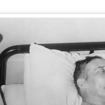
AIDEZ LE PROJET
ontact@humanites.info
P
HUMANITÉ(S)
CH