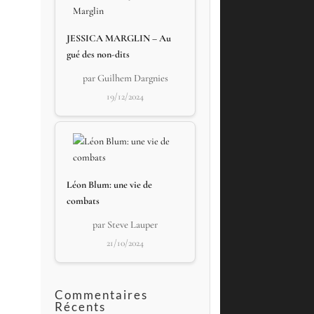
JESSICA MARGLIN – Au
gué des non-dits
par Guilhem Dargnies
19/12/2024
Léon Blum: une vie de
combats
par Steve Lauper
21/10/2024
Commentaires
Récents