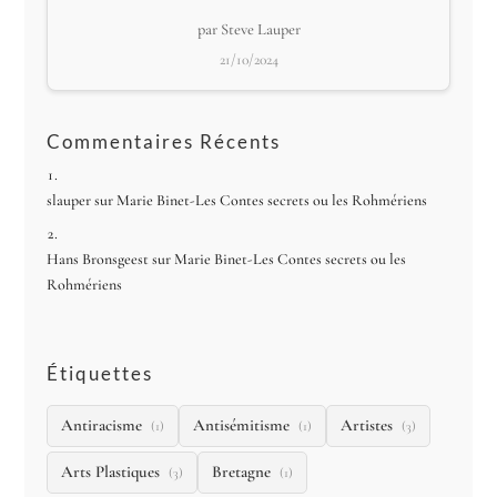
par Steve Lauper
21/10/2024
Commentaires Récents
slauper
sur
Marie Binet-Les Contes secrets ou les Rohmériens
Hans Bronsgeest
sur
Marie Binet-Les Contes secrets ou les
Rohmériens
Étiquettes
Antiracisme
Antisémitisme
Artistes
(1)
(1)
(3)
Arts Plastiques
Bretagne
(3)
(1)